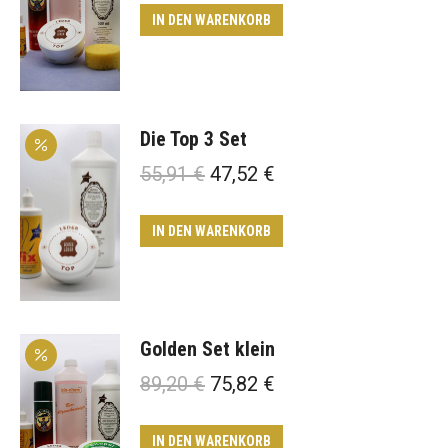
war:
ist:
IN DEN WARENKORB
72,25 €
61,41 €.
Die Top 3 Set
Ursprünglicher
Aktueller
55,91
€
47,52
€
Preis
Preis
war:
ist:
IN DEN WARENKORB
55,91 €
47,52 €.
Golden Set klein
Ursprünglicher
Aktueller
89,20
€
75,82
€
Preis
Preis
war:
ist:
IN DEN WARENKORB