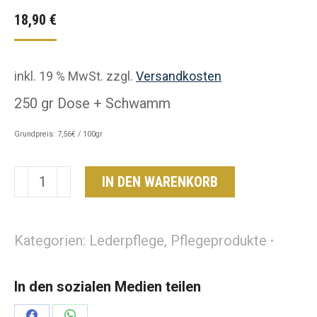
18,90
€
inkl. 19 % MwSt.
zzgl.
Versandkosten
250 gr Dose + Schwamm
Grundpreis: 7,56€ / 100gr
Leder
IN DEN WARENKORB
&
Wildleder
Reinigungseife
Kategorien:
Lederpflege
,
Pflegeprodukte
Menge
In den sozialen Medien teilen