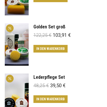
89,20 €
75,82 €.
Golden Set groß
Ursprünglicher
Aktueller
122,25
€
103,91
€
Preis
Preis
war:
ist:
IN DEN WARENKORB
122,25 €
103,91 €.
Lederpflege Set
Ursprünglicher
Aktueller
48,25
€
39,50
€
Preis
Preis
war:
ist:
IN DEN WARENKORB
48,25 €
39,50 €.