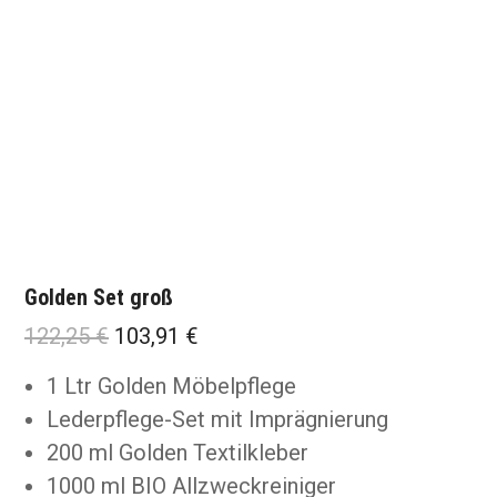
Golden Set groß
Ursprünglicher
Aktueller
122,25
€
103,91
€
Preis
Preis
1 Ltr Golden Möbelpflege
war:
ist:
Lederpflege-Set mit Imprägnierung
122,25 €
103,91 €.
200 ml Golden Textilkleber
1000 ml BIO Allzweckreiniger