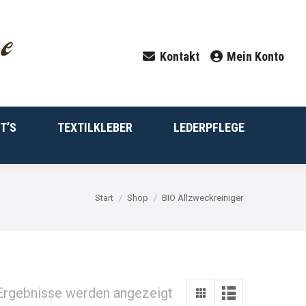
LEGEPRODUKTE
GOLDEN SET’S
0,00
€
0
Kontakt
Mein Konto
TEXTILKLEBER
LEDERPFLEGE
T’S
TEXTILKLEBER
LEDERPFLEGE
Sie befinden sich hier:
Start
Shop
BIO Allzweckreiniger
 Ergebnisse werden angezeigt