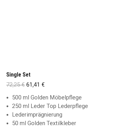
Single Set
Ursprünglicher
Aktueller
72,25
€
61,41
€
Preis
Preis
500 ml Golden Möbelpflege
war:
ist:
250 ml Leder Top Lederpflege
72,25 €
61,41 €.
Lederimprägnierung
50 ml Golden Textilkleber