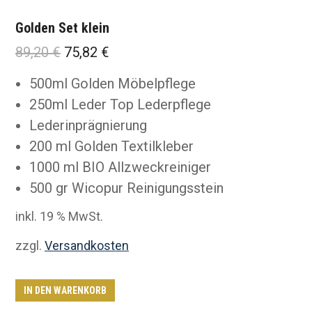
Golden Set klein
Ursprünglicher
Aktueller
89,20
€
75,82
€
Preis
Preis
500ml Golden Möbelpflege
war:
ist:
250ml Leder Top Lederpflege
89,20 €
75,82 €.
Lederinprägnierung
200 ml Golden Textilkleber
1000 ml BIO Allzweckreiniger
500 gr Wicopur Reinigungsstein
inkl. 19 % MwSt.
zzgl.
Versandkosten
IN DEN WARENKORB